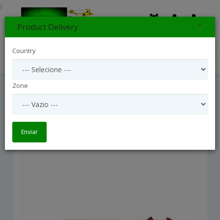
}
×
Product Delivery
0
Country
Search
Zone
CESTA DE QUEIJOS E VINHO
CESTA DE QUEIJOS E VINHO
Enviar