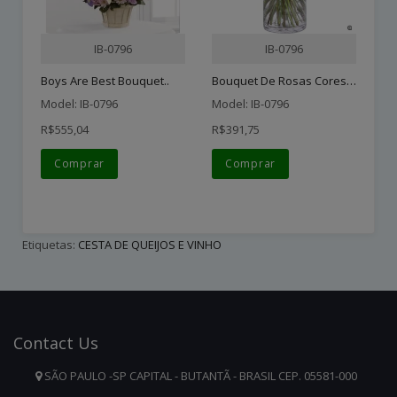
IB-0796
IB-0796
Bouquet De Rosas Cores E ..
Boys Are Best Bouquet..
Model: IB-0796
Model: IB-0796
Mo
R$555,04
R$391,75
R$
Comprar
Comprar
Etiquetas:
CESTA DE QUEIJOS E VINHO
Contact
Us
SÃO PAULO -SP CAPITAL - BUTANTÃ - BRASIL CEP. 05581-000