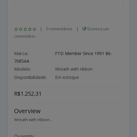
|
0 comentários
|
Escreva um
comentário
Marca::
FTD Member Since 1991 86-
7085AA
Modelo:
Wreath with ribbon
Disponibilidade:
Em estoque
R$1.252,31
Overview
Wreath with ribbon...
Quantity