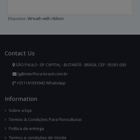
Etiquetas:
Wreath with ribbon
Contact
Us
SÃO PAULO -SP CAPITAL - BUTANTÃ - BRASIL CEP. 05581-000
lg@interflora-brasil.com.br
+551141933942 WhatsApp
Infor
Mation
Sobre a loja
Termos & Condições Para Floriculturas
Política de entrega
Termos e condições de Venda