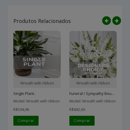
Produtos Relacionados
Wreath with ribbon
Wreath with ribbon
Funeral / Sympathy Bouque..
Single Plant..
Ha
Model: Wreath with ribbon
Model: Wreath with ribbon
Mo
R$594,96
R$842,69
R$
Comprar
Comprar