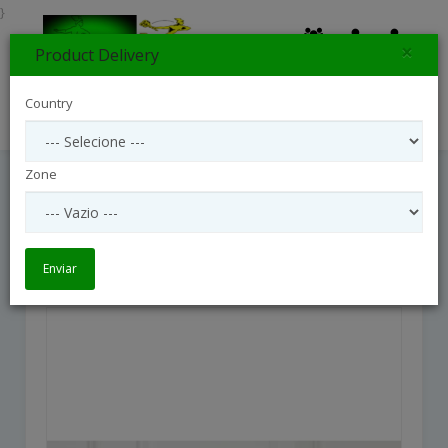
}
×
Product Delivery
0
Country
Search
Zone
Wreath With Ribbon
Wreath with ribbon
Enviar