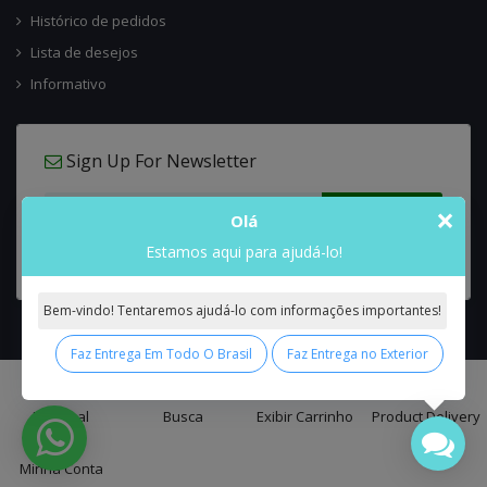
Histórico de pedidos
Lista de desejos
Informativo
Sign Up For Newsletter
×
Olá
Estamos aqui para ajudá-lo!
Bem-vindo! Tentaremos ajudá-lo com informações importantes!
Faz Entrega Em Todo O Brasil
Faz Entrega no Exterior
0
Interflora Brasil Intercambio Floral Nacional e Internacional
© 2026 All
Principal
Busca
Exibir Carrinho
Product Delivery
Rights Reserved.
Minha Conta
false