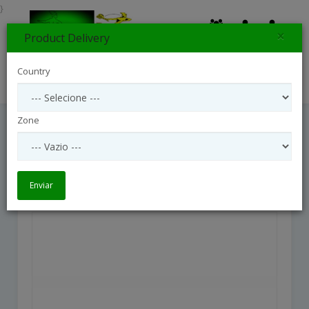
}
×
Product Delivery
0
Country
Search
Zone
12 Roses Medium Stemmed
12 Roses Medium Stemmed
Enviar