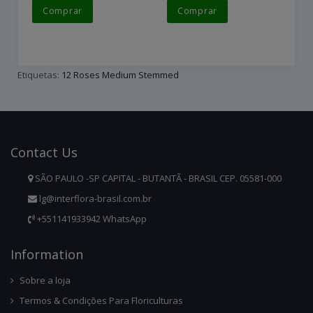
Comprar
Comprar
Etiquetas:
12 Roses Medium Stemmed
Contact
Us
SÃO PAULO -SP CAPITAL - BUTANTÃ - BRASIL CEP. 05581-000
lg@interflora-brasil.com.br
+551141933942 WhatsApp
Infor
Mation
Sobre a loja
Termos & Condições Para Floriculturas