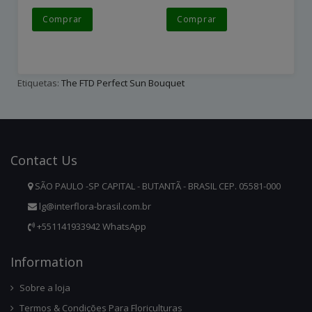
Comprar
Comprar
Etiquetas:
The FTD Perfect Sun Bouquet
Contact
Us
SÃO PAULO -SP CAPITAL - BUTANTÃ - BRASIL CEP. 05581-000
lg@interflora-brasil.com.br
+551141933942 WhatsApp
Infor
Mation
Sobre a loja
Termos & Condições Para Floriculturas