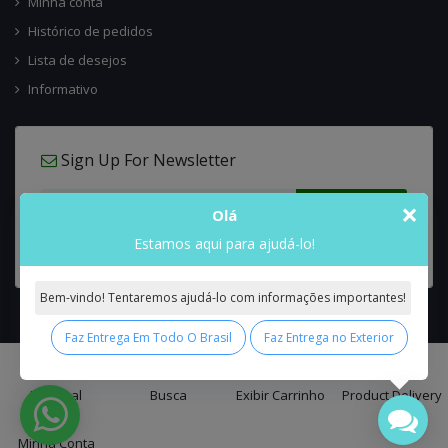
Minha conta
Histórico de pedidos
Lista de desejos
Informativo
Sign Up For Newsletter
×
Olá
Estamos aqui para ajudá-lo!
Bem-vindo! Tentaremos ajudá-lo com informações importantes!
Faz Entrega Em Todo O Brasil
Faz Entrega no Exterior
0
Interflora Brasil Intercambio Floral Nacional e Internacional
© 2026 All
Principal
Busca
Exibir Carrinho
Product Delivery
Rights Reserved.
Minha Conta