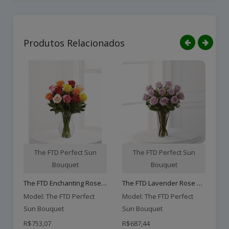
Produtos Relacionados
The FTD Perfect Sun
The FTD Perfect Sun
Bouquet
Bouquet
The FTD Enchanting Rose B..
The FTD Lavender Rose Bou..
Ne
Model: The FTD Perfect
Model: The FTD Perfect
Mo
Sun Bouquet
Sun Bouquet
Su
R$753,07
R$687,44
R$