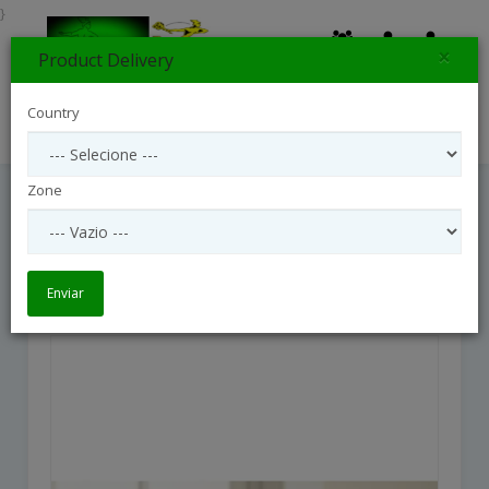
}
×
Product Delivery
0
Country
Search
Zone
The FTD Perfect Sun Bouquet
The FTD Perfect Sun Bouquet
Enviar