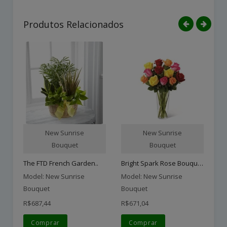
Produtos Relacionados
New Sunrise
New Sunrise
Bouquet
Bouquet
Bright Spark Rose Bouquet..
The FTD French Garden..
Sp
Model: New Sunrise
Model: New Sunrise
Mo
Bouquet
Bouquet
Bo
R$687,44
R$671,04
R$
Comprar
Comprar