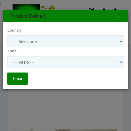
}
×
Product Delivery
0
Country
Search
Zone
New Sunrise Bouquet
New Sunrise Bouquet
Enviar