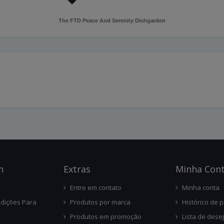
The FTD Peace And Serenity Dishgarden
n
Ext
Ras
Minha Con
Entre em contato
Minha conta
dições Para
Produtos por marca
Histórico de 
Produtos em promoção
Lista de dese