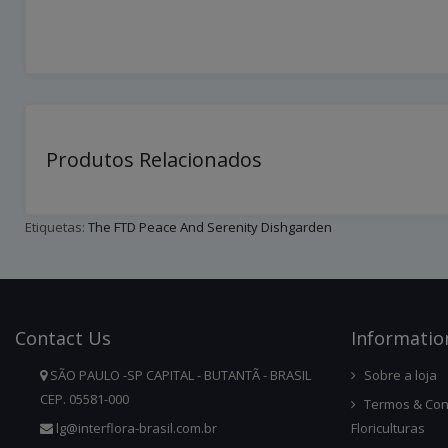
Produtos Relacionados
Etiquetas:
The FTD Peace And Serenity Dishgarden
Contact
Us
Infor
Matio
SÃO PAULO -SP CAPITAL - BUTANTÃ - BRASIL
Sobre a loja
CEP. 05581-000
Termos & Con
lg@interflora-brasil.com.br
Floriculturas