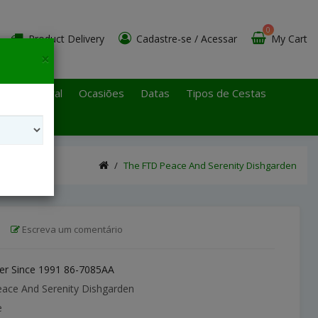
0
Product Delivery
Cadastre-se
/
Acessar
My Cart
×
 Paulo Litoral
Ocasiões
Datas
Tipos de Cestas
The FTD Peace And Serenity Dishgarden
|
Escreva um comentário
r Since 1991 86-7085AA
ace And Serenity Dishgarden
e