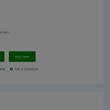
rden...
Buy now
rar
Ask a Question