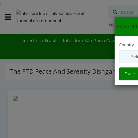
}
Select Languag
Product D
Interflora Brasil
Interflora São Paulo Capital
Inter
Country
The FTD Peace And Serenity Dishgarden
Enviar