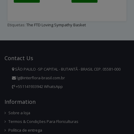
Etiquetas:
The FTD Loving Sympathy Basket
Contact
Us
SÃO PAULO -SP CAPITAL - BUTANTÃ - BRASIL CEP. 05581-000
lg@interflora-brasil.com.br
+551141933942 WhatsApp
Infor
Mation
Sobre a loja
Termos & Condições Para Floriculturas
Política de entrega