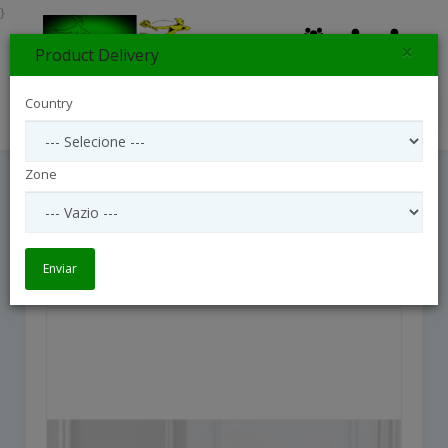
}
×
Product Delivery
0
Country
Search
Zone
The FTD Loving Sympathy Basket
The FTD Loving Sympathy Basket
Enviar