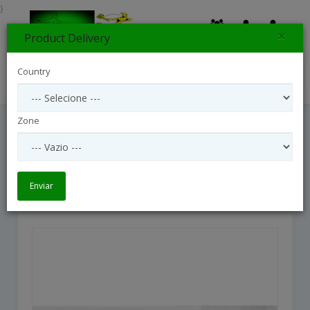
}
×
Product Delivery
0
Country
Search
Zone
The Girl Power Bouquet By FTD - VASE
INCLUDED
The Girl Power Bouquet by FTD - VASE INCLUDED
Enviar