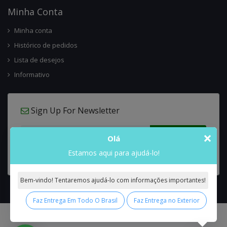
Minha Conta
Minha conta
Histórico de pedidos
Lista de desejos
Informativo
Sign Up For Newsletter
×
Olá
Estamos aqui para ajudá-lo!
Bem-vindo! Tentaremos ajudá-lo com informações importantes!
Faz Entrega Em Todo O Brasil
Faz Entrega no Exterior
0
Interflora Brasil Intercambio Floral Nacional e Internacional
© 2026 All