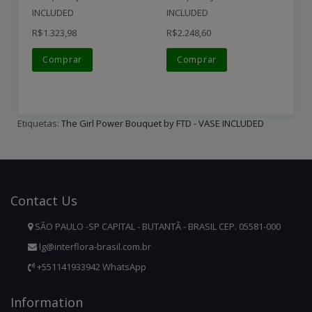
INCLUDED
INCLUDED
IN
R$1.323,98
R$2.248,60
R$
Comprar
Comprar
Etiquetas:
The Girl Power Bouquet by FTD - VASE INCLUDED
Contact
Us
SÃO PAULO -SP CAPITAL - BUTANTÃ - BRASIL CEP. 05581-000
lg@interflora-brasil.com.br
+551141933942 WhatsApp
Infor
Mation