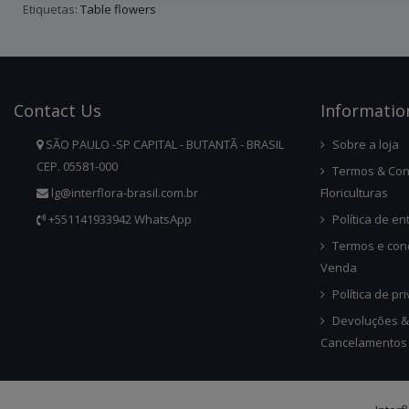
Etiquetas:
Table flowers
Contact
Us
Infor
Matio
SÃO PAULO -SP CAPITAL - BUTANTÃ - BRASIL
Sobre a loja
CEP. 05581-000
Termos & Con
lg@interflora-brasil.com.br
Floriculturas
+551141933942 WhatsApp
Política de en
Termos e con
Venda
Política de pr
Devoluções &
Cancelamentos