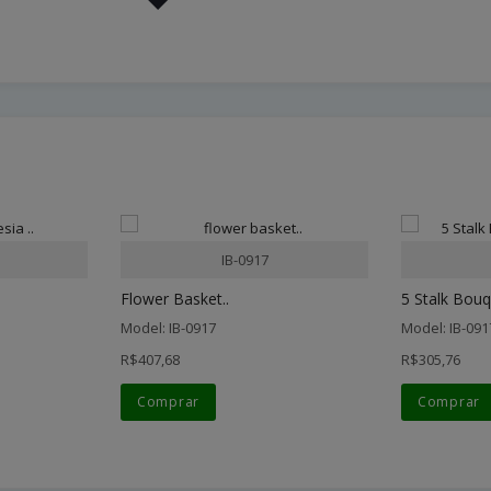
IB-0917
Flower Basket..
5 Stalk Bouq
Model: IB-0917
Model: IB-091
R$407,68
R$305,76
Comprar
Comprar