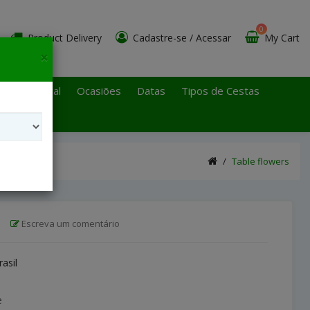
0
Product Delivery
Cadastre-se
/
Acessar
My Cart
×
 Paulo Litoral
Ocasiões
Datas
Tipos de Cestas
Table flowers
|
Escreva um comentário
rasil
e