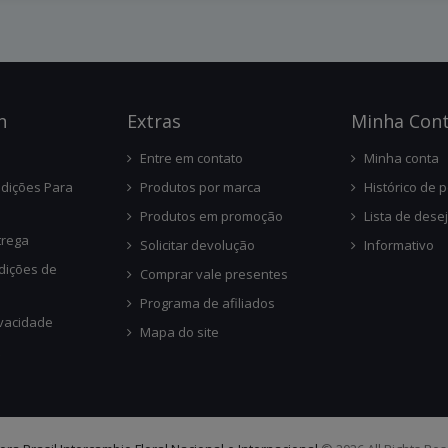
n
Ext
Ras
Minha Con
Entre em contato
Minha conta
dições Para
Produtos por marca
Histórico de 
Produtos em promoção
Lista de dese
trega
Solicitar devolução
Informativo
dições de
Comprar vale presentes
Programa de afiliados
ivacidade
Mapa do site