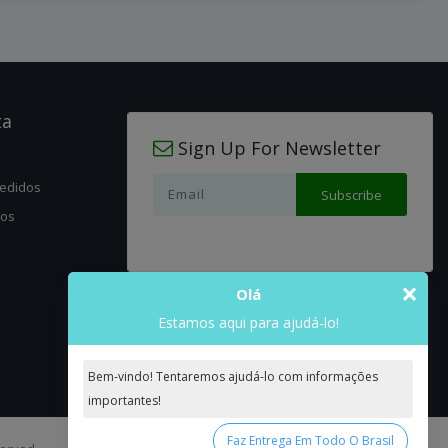
ta
Sign Up For Newsletter
pedidos
jos
×
Olá
Estamos aqui para ajudá-lo!
Bem-vindo! Tentaremos ajudá-lo com informações
importantes!
Faz Entrega Em Todo O Brasil