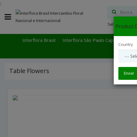
}
Select Languag
Product D
Interflora Brasil
Interflora São Paulo Capital
Inter
Country
Table Flowers
Enviar