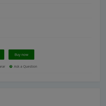
Buy now
rar
Ask a Question