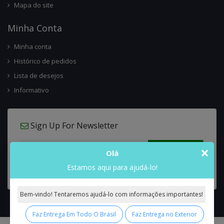
Mapa do site
Minha Conta
Minha conta
Histórico de pedidos
Lista de desejos
Informativo
Sign Up For Newsletter
×
Olá
Estamos aqui para ajudá-lo!
Bem-vindo! Tentaremos ajudá-lo com informações importantes!
Faz Entrega Em Todo O Brasil
Faz Entrega no Exterior