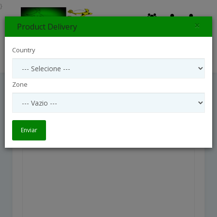
}
×
Product Delivery
0
Country
Search
Zone
5 Stalk Bouquet Sunlowers
5 Stalk Bouquet sunlowers
Enviar