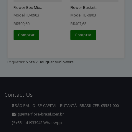
Flower Box Mix..
Flower Basket..
(B
Model: IB-0903
Model: IB-0903
Mo
R$509,60
R$407,68
R$
Comprar
Comprar
Etiquetas:
5 Stalk Bouquet sunlowers
Contact
Us
SÃO PAULO -SP CAPITAL - BUTANTÃ - BRASIL CEP. 05581-000
lg@interflora-brasil.com.br
+551141933942 WhatsApp