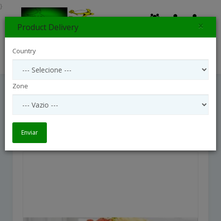
}
×
Product Delivery
0
Country
Search
Zone
Rays Of Solace
Rays Of Solace
Enviar