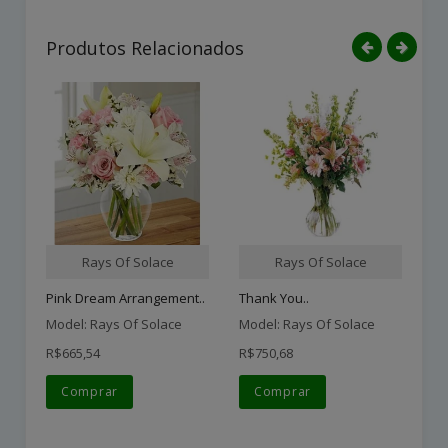
Produtos Relacionados
Rays Of Solace
Rays Of Solace
Pink Dream Arrangement..
Thank You..
Model: Rays Of Solace
Model: Rays Of Solace
Mo
R$665,54
R$750,68
R$
Comprar
Comprar