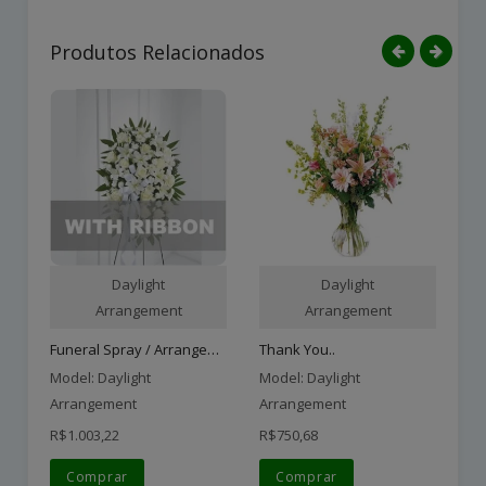
Produtos Relacionados
Daylight
Daylight
Arrangement
Arrangement
Funeral Spray / Arrangeme..
Thank You..
Wr
Model: Daylight
Model: Daylight
Mo
Arrangement
Arrangement
Ar
R$1.003,22
R$750,68
R$
Comprar
Comprar