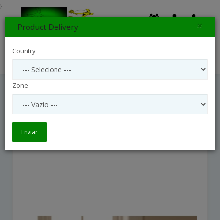
}
×
Product Delivery
0
Country
Search
Zone
Daylight Arrangement
Daylight Arrangement
Enviar