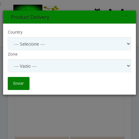
}
×
Product Delivery
0
Country
Search
Zone
Powdery Cloud And Its Champagne
Powdery cloud and its champagne
Enviar