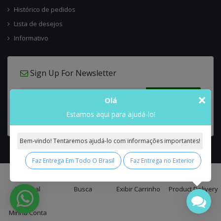
Histórico de pedidos
Lista de desejos
Informativo
Sign Up For Newsletter
×
Olá
Estamos aqui para ajudá-lo!
Bem-vindo! Tentaremos ajudá-lo com informações importantes!
Faz Entrega Em Todo O Brasil
Faz Entrega no Exterior
0
Interflora Brasil Intercambio Floral Nacional e Internacional
© 2026 All
Principal
Busca
Exibir Carrinho
Product Delivery
Rights Reserved.
Minha Conta
false