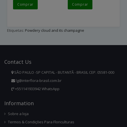
Comprar
Comprar
Etiquetas:
Powdery cloud and its champagne
Contact
Us
SÃO PAULO -SP CAPITAL - BUTANTÃ - BRASIL CEP. 05581-000
lg@interflora-brasil.com.br
+551141933942 WhatsApp
Infor
Mation
Sobre a loja
Termos & Condições Para Floriculturas