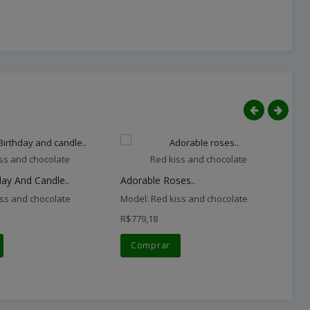
ss and chocolate
Red kiss and chocolate
ay And Candle..
Adorable Roses..
Sun
iss and chocolate
Model: Red kiss and chocolate
Mo
R$779,18
R$
Comprar