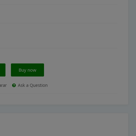
Buy now
rar
Ask a Question