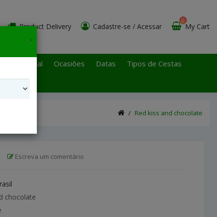
0
Product Delivery
Cadastre-se
/
Acessar
My Cart
×
 Paulo Litoral
Ocasiões
Datas
Tipos de Cestas
Red kiss and chocolate
|
Escreva um comentário
rasil
d chocolate
e