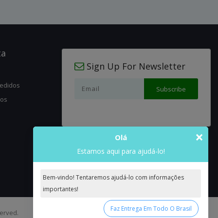
ta
Sign Up For Newsletter
pedidos
jos
×
Olá
Estamos aqui para ajudá-lo!
Bem-vindo! Tentaremos ajudá-lo com informações
importantes!
Faz Entrega Em Todo O Brasil
served.