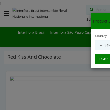
}
Select Languag
Product D
Interflora Brasil
Interflora São Paulo Capital
Inter
Country
Red Kiss And Chocolate
Enviar