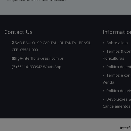
Contact
Us
Infor
Matio
SÃO PAULO -SP CAPITAL - BUTANTÃ - BRASIL
Sobre a loja
CEP. 05581-000
Termos & Con
lg@interflora-brasil.com.br
Floriculturas
+551141933942 WhatsApp
Política de en
Termos e con
Venda
Política de pr
Devoluções &
Cancelamentos
Interf