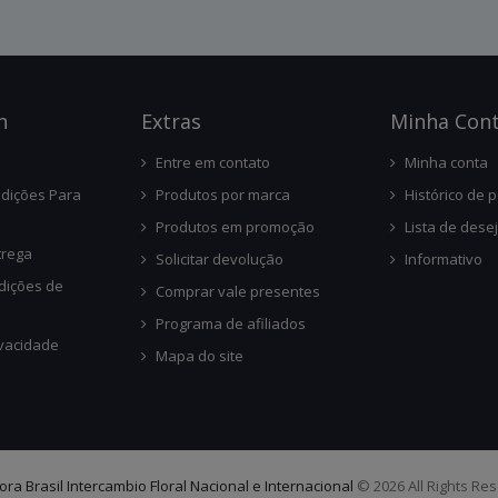
n
Ext
Ras
Minha Con
Entre em contato
Minha conta
dições Para
Produtos por marca
Histórico de 
Produtos em promoção
Lista de dese
trega
Solicitar devolução
Informativo
dições de
Comprar vale presentes
Programa de afiliados
ivacidade
Mapa do site
lora Brasil Intercambio Floral Nacional e Internacional
© 2026 All Rights Re