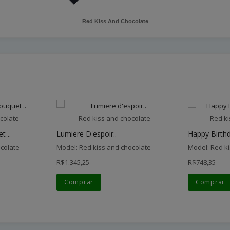
Red Kiss And Chocolate
colate
Red kiss and chocolate
Red ki
t ..
Lumiere D'espoir..
Happy Birthd
colate
Model: Red kiss and chocolate
Model: Red k
R$1.345,25
R$748,35
Comprar
Comprar