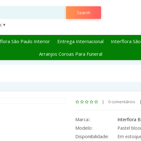
Search
e
▼
flora São Paulo Interior
Entrega Internacional
Interflora São
Arranjos Coroas Para Funeral
|
0 comentários
Marca::
Interflora B
Modelo:
Pastel bloo
Disponibilidade:
Em estoqu