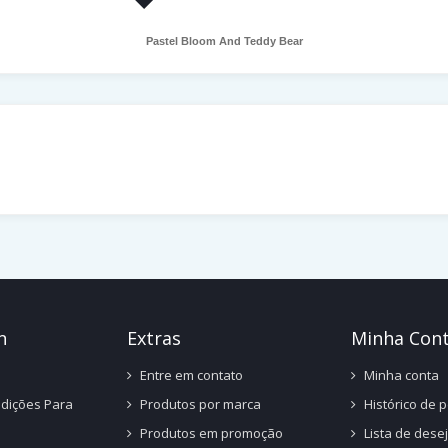
Pastel Bloom And Teddy Bear
n
Ext
Ras
Minha Con
Entre em contato
Minha conta
dições Para
Produtos por marca
Histórico de 
Produtos em promoção
Lista de dese