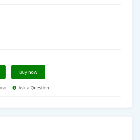
Buy now
rar
Ask a Question