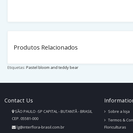
Produtos Relacionados
Etiquetas:
Pastel bloom and teddy bear
Contact
Us
Infor
Matio
SÃO PAULO -SP CAPITAL - BUTANTÃ - BRASIL
Sobre a loja
CEP. 05581-000
Termos & Con
lg@interflora-brasil.com.br
Floriculturas