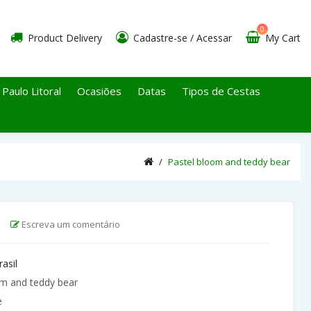
0
Product Delivery
Cadastre-se
/
Acessar
My Cart
 Paulo Litoral
Ocasiões
Datas
Tipos de Cestas
Pastel bloom and teddy bear
|
Escreva um comentário
rasil
m and teddy bear
e