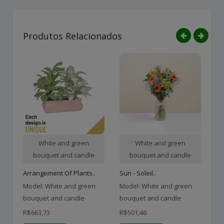
Produtos Relacionados
White and green
White and green
bouquet and candle
bouquet and candle
Arrangement Of Plants..
Sun - Soleil..
Am
Model: White and green
Model: White and green
Mo
bouquet and candle
bouquet and candle
bo
R$663,73
R$501,46
R$