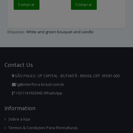
Comprar
Comprar
Etiquetas:
White and green bouquet and candle
Contact
Us
SÃO PAULO -SP CAPITAL - BUTANTÃ - BRASIL CEP. 05581-000
lg@interflora-brasil.com.br
+551141933942 WhatsApp
Infor
Mation
Sobre a loja
Termos & Condições Para Floriculturas