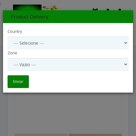
}
×
Product Delivery
0
Country
Search
Zone
White And Green Bouquet And Candle
White and green bouquet and candle
Enviar