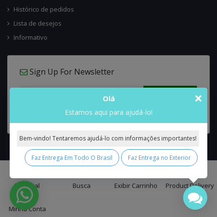
Histórico de pedidos
Lista de desejos
Informativo
Sign Up For Newsletter
×
Olá
Estamos aqui para ajudá-lo!
Bem-vindo! Tentaremos ajudá-lo com informações importantes!
Faz Entrega Em Todo O Brasil
Faz Entrega no Exterior
0
Interflora Brasil Intercambio Floral Nacional e Internacional
© 2026 All
Principal
Busca
Exibir Carrinho
Product Delivery
Rights Reserved.
Minha Conta
false