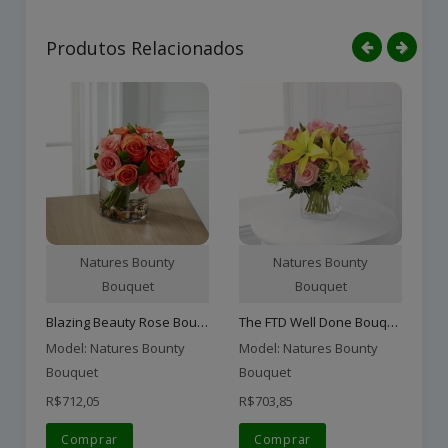
Produtos Relacionados
Natures Bounty
Natures Bounty
Bouquet
Bouquet
Blazing Beauty Rose Bouqu..
The FTD Well Done Bouquet..
Model: Natures Bounty
Model: Natures Bounty
Mo
Bouquet
Bouquet
Bo
R$712,05
R$703,85
R$
Comprar
Comprar