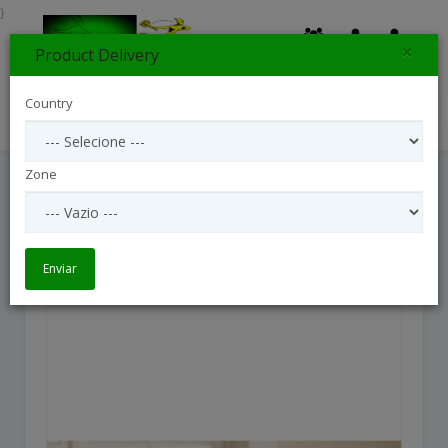
}
×
Product Delivery
0
Country
Search
Zone
Natures Bounty Bouquet
Natures Bounty Bouquet
Enviar