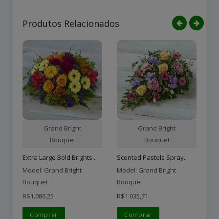
Produtos Relacionados
Grand Bright
Grand Bright
Bouquet
Bouquet
Extra Large Bold Brights ..
Scented Pastels Spray..
Be
Model: Grand Bright
Model: Grand Bright
Mo
Bouquet
Bouquet
Bo
R$1.086,25
R$1.035,71
R$
Comprar
Comprar