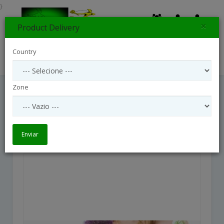
}
×
Product Delivery
0
Country
Search
Zone
Grand Bright Bouquet
Grand Bright Bouquet
Enviar