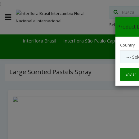
}
Select Languag
Product D
Interflora Brasil
Interflora São Paulo Capital
Inter
Country
Large Scented Pastels Spray
Enviar