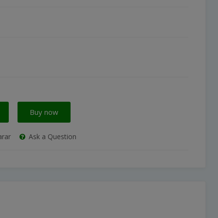
Buy now
rar
Ask a Question