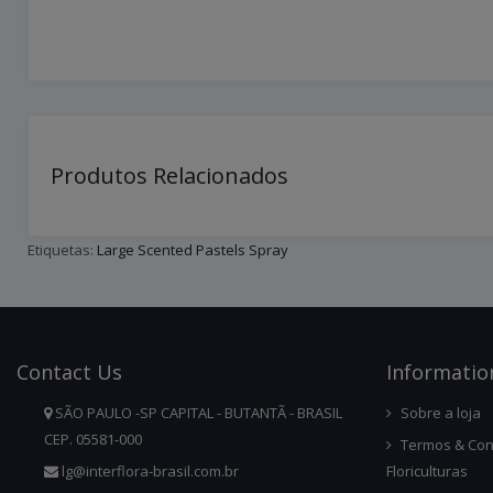
Produtos Relacionados
Etiquetas:
Large Scented Pastels Spray
Contact
Us
Infor
Matio
SÃO PAULO -SP CAPITAL - BUTANTÃ - BRASIL
Sobre a loja
CEP. 05581-000
Termos & Con
lg@interflora-brasil.com.br
Floriculturas