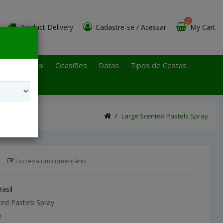
0
Product Delivery
Cadastre-se
/
Acessar
My Cart
×
 Paulo Litoral
Ocasiões
Datas
Tipos de Cestas
Large Scented Pastels Spray
|
Escreva um comentário
rasil
ed Pastels Spray
e