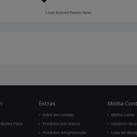
Large Scented Pastels Spray
n
Ext
Ras
Minha Con
Entre em contato
Minha conta
dições Para
Produtos por marca
Histórico de 
Produtos em promoção
Lista de dese