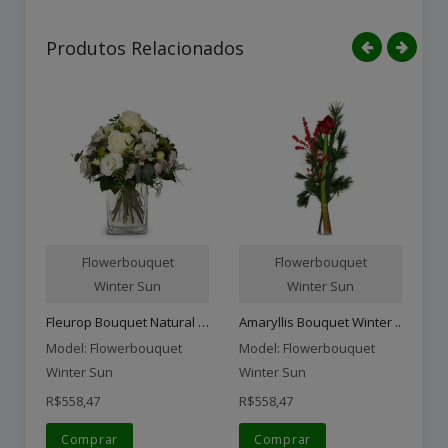
Produtos Relacionados
Flowerbouquet
Flowerbouquet
Winter Sun
Winter Sun
Fleurop Bouquet Natural M..
Amaryllis Bouquet Winter ..
Bo
Model: Flowerbouquet
Model: Flowerbouquet
Mo
Winter Sun
Winter Sun
Wi
R$558,47
R$558,47
R$
Comprar
Comprar