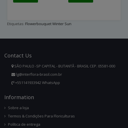
Etiquetas:
Flowerbouquet Winter Sun
Contact
Us
SÃO PAULO -SP CAPITAL - BUTANTÃ - BRASIL CEP. 05581-000
lg@interflora-brasil.com.br
+551141933942 WhatsApp
Infor
Mation
Sobre a loja
Termos & Condições Para Floriculturas
Política de entrega