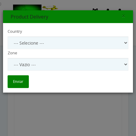
}
×
Product Delivery
0
Country
Search
Zone
Flowerbouquet Winter Sun
Flowerbouquet Winter Sun
Enviar