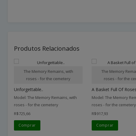
Produtos Relacionados
The Memory Remains, with
The Memory Remai
roses - for the cemetery
roses - for the c
Unforgettable..
A Basket Full Of Roses
Model: The Memory Remains, with
Model: The Memory Rem
roses - for the cemetery
roses - for the cemetery
R$725,66
R$917,93
Comprar
Comprar