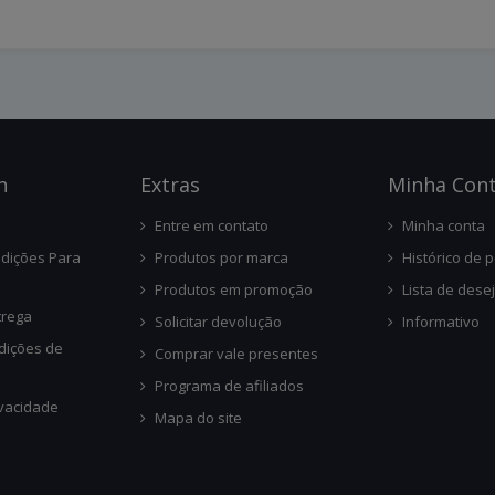
n
Ext
Ras
Minha Con
Entre em contato
Minha conta
dições Para
Produtos por marca
Histórico de 
Produtos em promoção
Lista de dese
trega
Solicitar devolução
Informativo
dições de
Comprar vale presentes
Programa de afiliados
ivacidade
Mapa do site