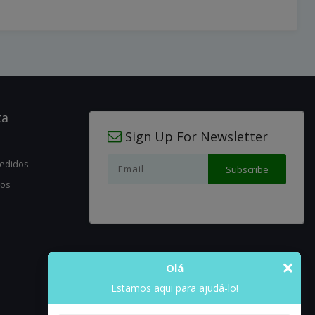
ta
Sign Up For Newsletter
pedidos
jos
×
Olá
Estamos aqui para ajudá-lo!