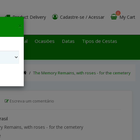
0
Product Delivery
Cadastre-se
/
Acessar
My Cart
×
 Paulo Litoral
Ocasiões
Datas
Tipos de Cestas
The Memory Remains, with roses - for the cemetery
|
Escreva um comentário
rasil
Remains, with roses - for the cemetery
e