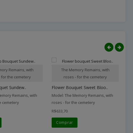
ory Remains, with
The Memory Remains, with
- for the cemetery
roses - for the cemetery
quet Sundew..
Flower Bouquet Sweet Bloo..
Bo
emory Remains, with
Model: The Memory Remains, with
Mo
he cemetery
roses - for the cemetery
ro
R$633,70
R$
Comprar