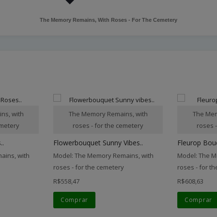
The Memory Remains, With Roses - For The Cemetery
ns, with
The Memory Remains, with
The Mem
emetery
roses - for the cemetery
roses 
..
Flowerbouquet Sunny Vibes..
Fleurop Bou
ains, with
Model: The Memory Remains, with
Model: The M
roses - for the cemetery
roses - for t
R$558,47
R$608,63
Comprar
Comprar