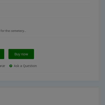
for the cemetery...
Buy now
rar
Ask a Question