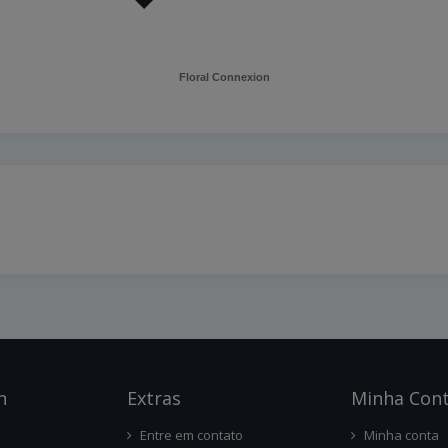
Floral Connexion
n
Ext
Ras
Minha Con
Entre em contato
Minha conta