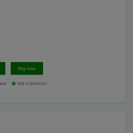
Buy now
rar
Ask a Question