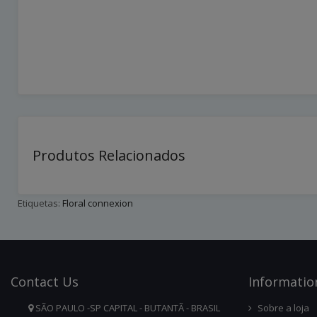
Produtos Relacionados
Etiquetas:
Floral connexion
Contact
Us
Infor
Matio
SÃO PAULO -SP CAPITAL - BUTANTÃ - BRASIL
Sobre a loja