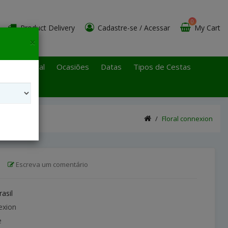
0
Product Delivery
Cadastre-se
/
Acessar
My Cart
×
 Paulo Litoral
Ocasiões
Datas
Tipos de Cestas
Floral connexion
|
Escreva um comentário
rasil
exion
e