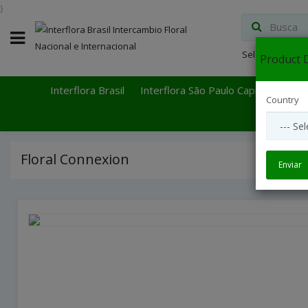
}
Select Languag
Product D
Interflora Brasil
Interflora São Paulo Capital
Inter
Country
Floral Connexion
Enviar