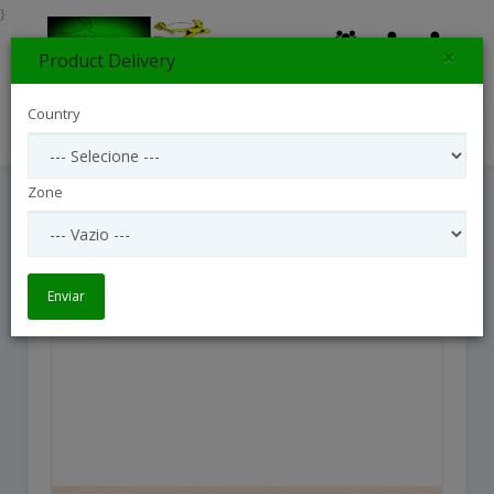
}
×
Product Delivery
0
Country
Search
Zone
Tillandsia Plant
Tillandsia plant
Enviar