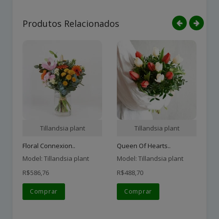
Produtos Relacionados
Tillandsia plant
Tillandsia plant
Floral Connexion..
Queen Of Hearts..
Model: Tillandsia plant
Model: Tillandsia plant
Mo
R$586,76
R$488,70
R$
Comprar
Comprar