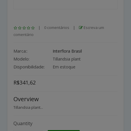
|
0 comentários
|
Escreva um
comentário
Marca::
Interflora Brasil
Modelo:
Tillandsia plant
Disponibilidade:
Em estoque
R$341,62
Overview
Tillandsia plant...
Quantity