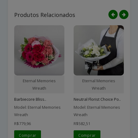
Produtos Relacionados
Eternal Memories
Eternal Memories
Wreath
Wreath
Barbiecore Bliss..
Neutral Florist Choice Po..
Et
Model: Eternal Memories
Model: Eternal Memories
Mo
Wreath
Wreath
Wr
R$779,96
R$582,51
R$
Comprar
Comprar