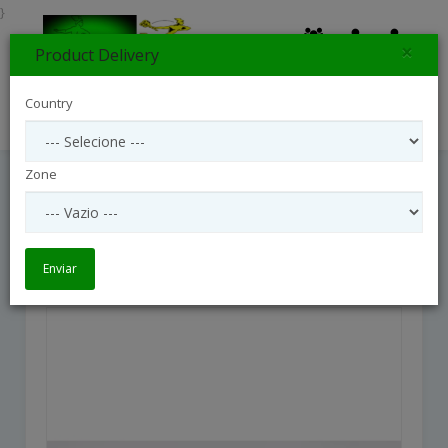
}
×
Product Delivery
0
Country
Search
Zone
Eternal Memories Wreath
Eternal Memories Wreath
Enviar