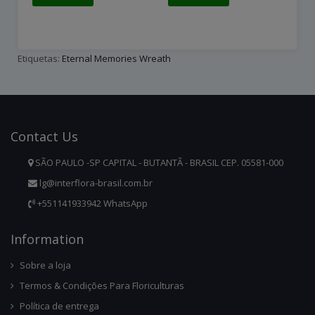
Etiquetas:
Eternal Memories Wreath
Contact
Us
SÃO PAULO -SP CAPITAL - BUTANTÃ - BRASIL CEP. 05581-000
lg@interflora-brasil.com.br
+551141933942 WhatsApp
Infor
Mation
Sobre a loja
Termos & Condições Para Floriculturas
Política de entrega