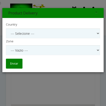
}
×
Product Delivery
0
Country
Search
Zone
Classic Pink
Classic Pink
Enviar