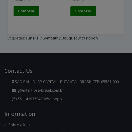
Comprar
Comprar
Etiquetas:
Funeral / Sympathy Bouquet with ribbon
Contact
Us
SÃO PAULO -SP CAPITAL - BUTANTÃ - BRASIL CEP. 05581-000
lg@interflora-brasil.com.br
+551141933942 WhatsApp
Infor
Mation
Sobre a loja