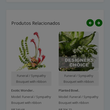
Produtos Relacionados
Funeral / Sympathy
Funeral / Sympathy
Bouquet with ribbon
Bouquet with ribbon
Exotic Wonder..
Planted Bowl..
Model: Funeral / Sympathy
Model: Funeral / Sympathy
Mo
Bouquet with ribbon
Bouquet with ribbon
Bo
R$749,68
R$706,72
R$