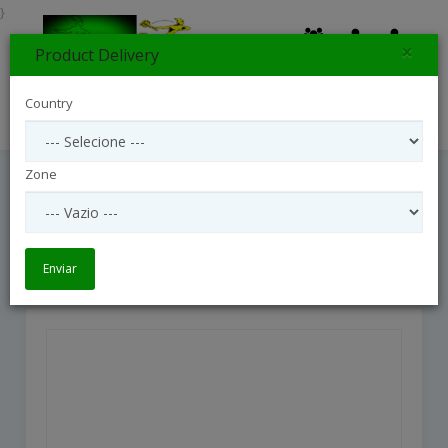
}
×
Product Delivery
0
Country
Search
Zone
Funeral / Sympathy Bouquet With
Ribbon
Funeral / Sympathy Bouquet with ribbon
Enviar