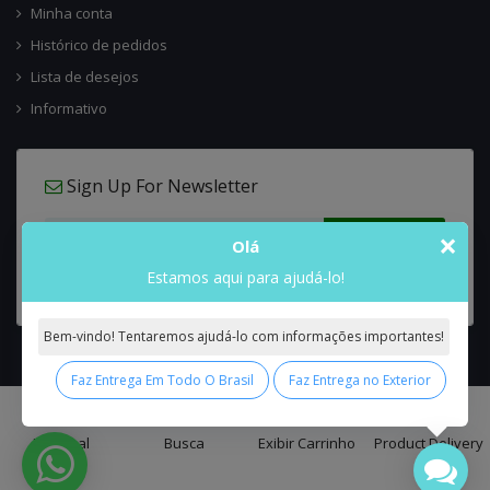
Minha conta
Histórico de pedidos
Lista de desejos
Informativo
Sign Up For Newsletter
×
Olá
Estamos aqui para ajudá-lo!
Bem-vindo! Tentaremos ajudá-lo com informações importantes!
Faz Entrega Em Todo O Brasil
Faz Entrega no Exterior
0
Interflora Brasil Intercambio Floral Nacional e Internacional
© 2026 All
Principal
Busca
Exibir Carrinho
Product Delivery
Rights Reserved.