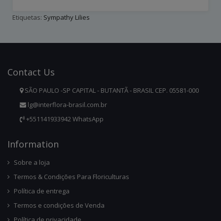
Etiquetas:
Sympathy Lilies
Contact
Us
SÃO PAULO -SP CAPITAL - BUTANTÃ - BRASIL CEP. 05581-000
lg@interflora-brasil.com.br
+551141933942 WhatsApp
Infor
Mation
Sobre a loja
Termos & Condições Para Floriculturas
Política de entrega
Termos e condições de Venda
Política de privacidade