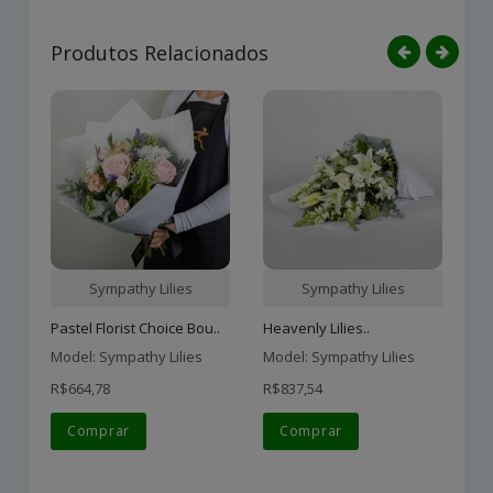
Produtos Relacionados
Sympathy Lilies
Sympathy Lilies
Pastel Florist Choice Bou..
Heavenly Lilies..
Mo
Model: Sympathy Lilies
Model: Sympathy Lilies
Mo
R$664,78
R$837,54
R$
Comprar
Comprar