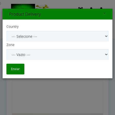
}
×
Product Delivery
0
Country
Search
Zone
Sympathy Lilies
Sympathy Lilies
Enviar