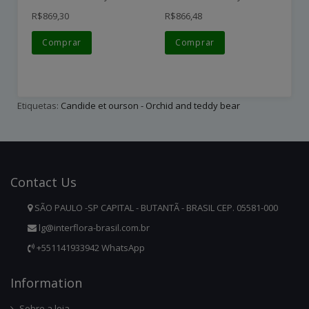
R$869,30
R$866,48
R$
Comprar
Comprar
Etiquetas:
Candide et ourson - Orchid and teddy bear
Contact
Us
SÃO PAULO -SP CAPITAL - BUTANTÃ - BRASIL CEP. 05581-000
lg@interflora-brasil.com.br
+551141933942 WhatsApp
Infor
Mation
Sobre a loja