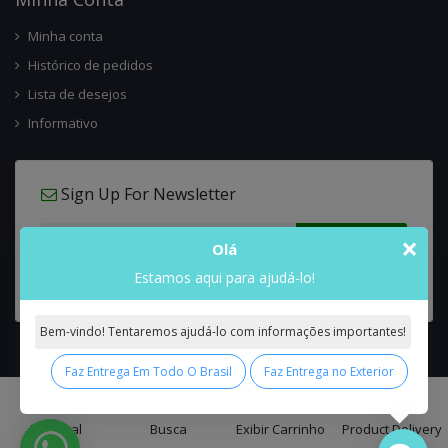
Minha conta
Histórico de pedidos
Lista de desejos
Informativo
Sign Up For Newsletter
×
Olá
Estamos aqui para ajudá-lo!
Bem-vindo! Tentaremos ajudá-lo com informações importantes!
Faz Entrega Em Todo O Brasil
Faz Entrega no Exterior
0
Interflora Brasil Intercambio Floral Nacional e Internacional
© 2026 All
Principal
Busca
Exibir Carrinho
Product Delivery
Rights Reserved.