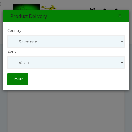
}
×
Product Delivery
0
Country
Search
Zone
Candide Et Ourson - Orchid And Teddy
Bear
Candide et ourson - Orchid and teddy bear
Enviar