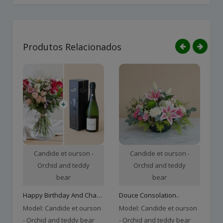
Produtos Relacionados
Candide et ourson -
Candide et ourson -
Orchid and teddy
Orchid and teddy
bear
bear
Happy Birthday And Champa..
Douce Consolation..
Model: Candide et ourson
Model: Candide et ourson
Mo
- Orchid and teddy bear
- Orchid and teddy bear
- 