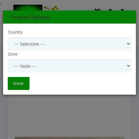
}
×
Product Delivery
0
Country
Search
Zone
Lumiere Eternelle
Lumiere eternelle
Enviar