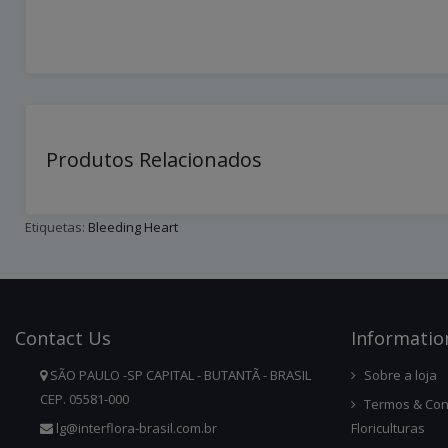
Produtos Relacionados
Etiquetas:
Bleeding Heart
Contact
Us
Infor
Matio
SÃO PAULO -SP CAPITAL - BUTANTÃ - BRASIL
Sobre a loja
CEP. 05581-000
Termos & Con
lg@interflora-brasil.com.br
Floriculturas