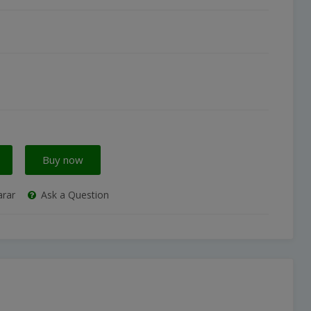
Buy now
rar
Ask a Question