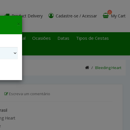
0
Product Delivery
Cadastre-se
/
Acessar
My Cart
×
 Paulo Litoral
Ocasiões
Datas
Tipos de Cestas
Bleeding Heart
|
Escreva um comentário
rasil
ng Heart
e