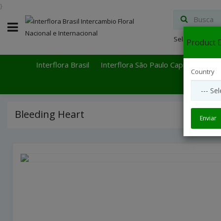
}
Select Languag
Product D
Interflora Brasil
Interflora São Paulo Capital
Inter
Country
Bleeding Heart
Enviar