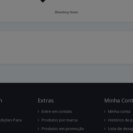
Bleeding Heart
n
Ext
Ras
Minha Con
Entre em contato
Minha conta
dições Para
Produtos por marca
Histórico de 
Produtos em promoção
Lista de dese