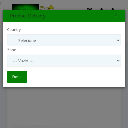
}
×
Product Delivery
0
Country
Search
Zone
Cavalier Of Roses
Cavalier of Roses
Enviar