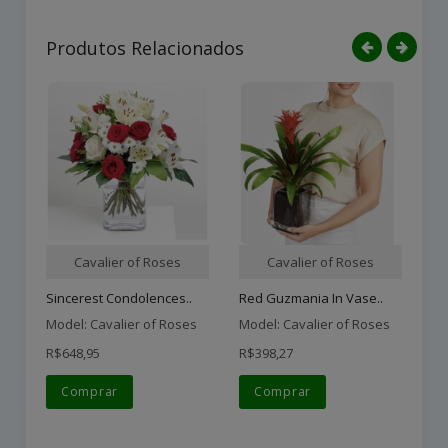
Produtos Relacionados
Cavalier of Roses
Cavalier of Roses
Sincerest Condolences..
Red Guzmania In Vase..
Sp
Model: Cavalier of Roses
Model: Cavalier of Roses
Mo
R$648,95
R$398,27
R$
Comprar
Comprar