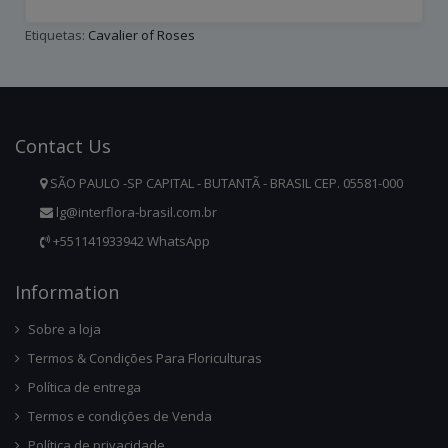
Etiquetas:
Cavalier of Roses
Contact
Us
SÃO PAULO -SP CAPITAL - BUTANTÃ - BRASIL CEP. 05581-000
lg@interflora-brasil.com.br
+551141933942 WhatsApp
Infor
Mation
Sobre a loja
Termos & Condições Para Floriculturas
Política de entrega
Termos e condições de Venda
Política de privacidade