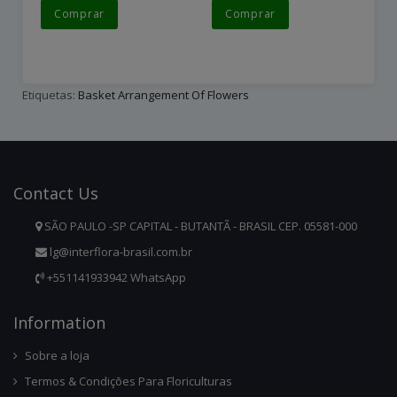
Comprar
Comprar
Etiquetas:
Basket Arrangement Of Flowers
Contact
Us
SÃO PAULO -SP CAPITAL - BUTANTÃ - BRASIL CEP. 05581-000
lg@interflora-brasil.com.br
+551141933942 WhatsApp
Infor
Mation
Sobre a loja
Termos & Condições Para Floriculturas