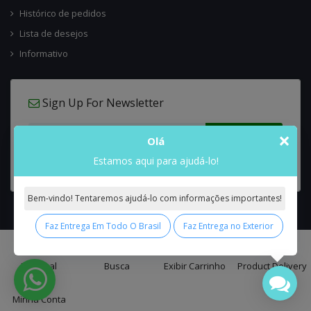
Histórico de pedidos
Lista de desejos
Informativo
Sign Up For Newsletter
×
Olá
Estamos aqui para ajudá-lo!
Bem-vindo! Tentaremos ajudá-lo com informações importantes!
Faz Entrega Em Todo O Brasil
Faz Entrega no Exterior
0
Interflora Brasil Intercambio Floral Nacional e Internacional
© 2026 All
Principal
Busca
Exibir Carrinho
Product Delivery
Rights Reserved.
Minha Conta
false