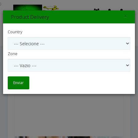
}
×
Product Delivery
0
Country
Search
Zone
Basket Arrangement Of Flowers
Basket Arrangement Of Flowers
Enviar