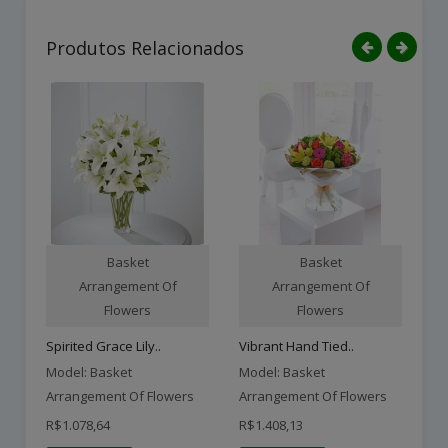
Produtos Relacionados
Basket
Basket
Arrangement Of
Arrangement Of
Flowers
Flowers
Spirited Grace Lily..
Vibrant Hand Tied..
Model: Basket
Model: Basket
Mo
Arrangement Of Flowers
Arrangement Of Flowers
Ar
R$1.078,64
R$1.408,13
R$