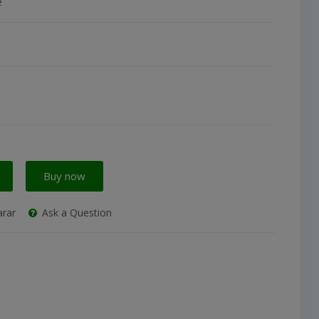
e
Buy now
rar
Ask a Question