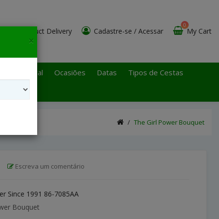
0
Product Delivery
Cadastre-se
/
Acessar
My Cart
×
 Paulo Litoral
Ocasiões
Datas
Tipos de Cestas
The Girl Power Bouquet
|
Escreva um comentário
r Since 1991 86-7085AA
ower Bouquet