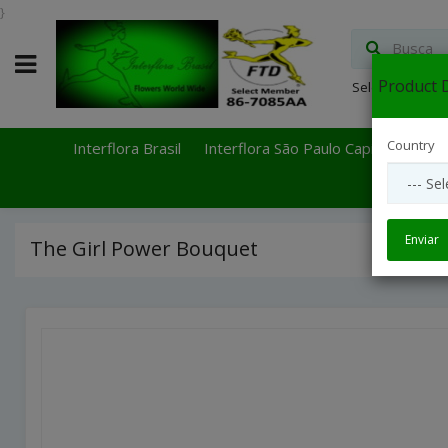
}
Product D
Select Languag
Country
Interflora Brasil
Interflora São Paulo Capital
Inter
Enviar
The Girl Power Bouquet