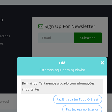
ta
Sign Up For Newsletter
pedidos
jos
×
Olá
Estamos aqui para ajudá-lo!
Bem-vindo! Tentaremos ajudá-lo com informações
importantes!
Faz Entrega Em Todo O Brasil
served.
Faz Entrega no Exterior