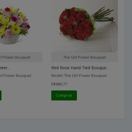
rl Power Bouquet
The Girl Power Bouquet
eer..
Red Rose Hand Tied Bouque..
De
irl Power Bouquet
Model: The Girl Power Bouquet
Mo
R$889,77
R$
Comprar