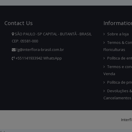
Contact
Us
Infor
Matio
SÃO PAULO -SP CAPITAL - BUTANTÃ - BRASIL
Sobre a loja
CEP. 05581-000
Termos & Con
lg@interflora-brasil.com.br
Floriculturas
+551141933942 WhatsApp
Política de en
Termos e con
Venda
Política de pr
Devoluções &
Cancelamentos
Interf