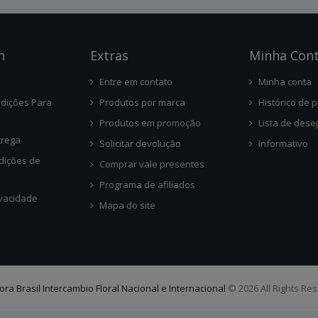
n
Ext
Ras
Minha Con
Entre em contato
Minha conta
dições Para
Produtos por marca
Histórico de 
Produtos em promoção
Lista de dese
trega
Solicitar devolução
Informativo
dições de
Comprar vale presentes
Programa de afiliados
ivacidade
Mapa do site
lora Brasil Intercambio Floral Nacional e Internacional
© 2026 All Rights Re