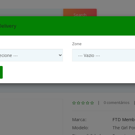
Search
elivery
e
▼
Zone
flora São Paulo Interior
Entrega Internacional
Interflora São
Arranjos Coroas Para Funeral
|
0 comentários
Marca::
FTD Membe
Modelo:
The Girl P