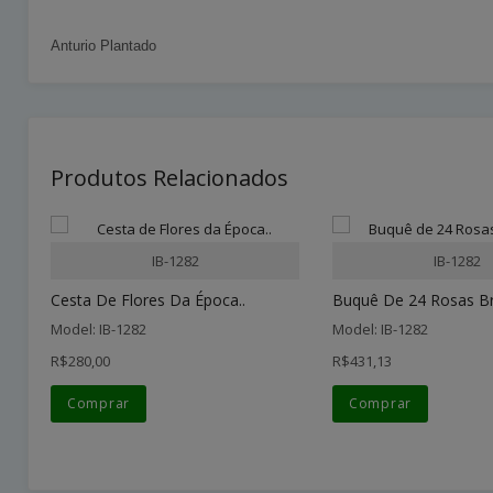
Anturio Plantado
Produtos Relacionados
IB-1282
IB-1282
Cesta De Flores Da Época..
Buquê De 24 Rosas Br
Model: IB-1282
Model: IB-1282
R$280,00
R$431,13
Comprar
Comprar