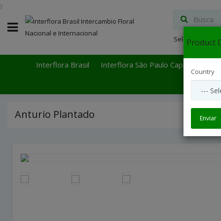
}
Select Languag
Product D
Interflora Brasil
Interflora São Paulo Capital
Inter
Country
Anturio Plantado
Enviar