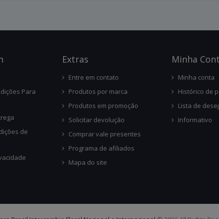
n
Ext
Ras
Minha Con
Entre em contato
Minha conta
dições Para
Produtos por marca
Histórico de 
Produtos em promoção
Lista de dese
trega
Solicitar devolução
Informativo
dições de
Comprar vale presentes
Programa de afiliados
ivacidade
Mapa do site