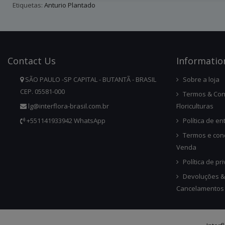
Etiquetas:
Anturio Plantado
Contact
Us
Infor
Matio
SÃO PAULO -SP CAPITAL - BUTANTÃ - BRASIL
Sobre a loja
CEP. 05581-000
Termos & Con
lg@interflora-brasil.com.br
Floriculturas
+551141933942 WhatsApp
Política de en
Termos e con
Venda
Política de pr
Devoluções &
Cancelamentos