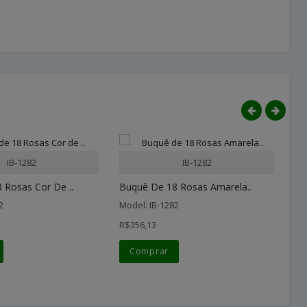
IB-1282
IB-1282
 Rosas Cor De ..
Buquê De 18 Rosas Amarela..
Bu
2
Model: IB-1282
Mo
R$356,13
R$
Comprar