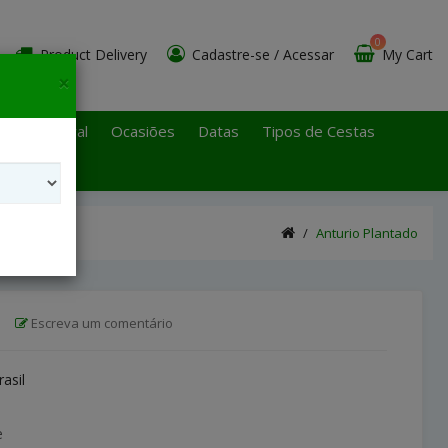
0
Product Delivery
Cadastre-se
/
Acessar
My Cart
×
 Paulo Litoral
Ocasiões
Datas
Tipos de Cestas
Anturio Plantado
|
Escreva um comentário
rasil
e