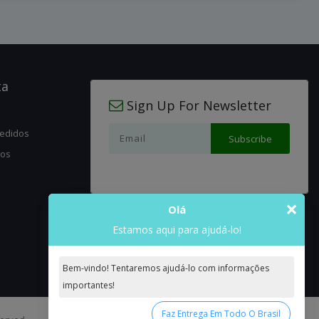
ta
Sign Up For Newsletter
pedidos
jos
×
Olá
Estamos aqui para ajudá-lo!
Bem-vindo! Tentaremos ajudá-lo com informações
importantes!
Faz Entrega Em Todo O Brasil