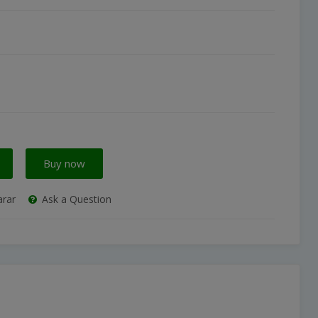
Buy now
rar
Ask a Question