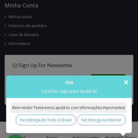
Minha Conta
Minha conta
Histórico de pedidos
Lista de desejos
Informativo
Sign Up For Newsletter
×
Olá
Estamos aqui para ajudá-lo!
Bem-vindo! Tentaremos ajudá-lo com informações importantes!
Faz Entrega Em Todo O Brasil
Faz Entrega no Exterior
0
Interflora Brasil Intercambio Floral Nacional e Internacional
© 2026 All
Principal
Busca
Exibir Carrinho
Product Delivery