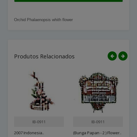
Orchid Phalaenopsis whith flower
Produtos Relacionados
IB-0911
IB-0911
2007 Indonesia..
(Bunga Papan - 2 ) Flower..
12