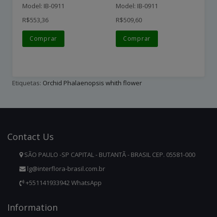
Model: IB-0911
Model: IB-0911
Mo
R$553,36
R$509,60
R$
Comprar
Comprar
Etiquetas:
Orchid Phalaenopsis whith flower
Contact
Us
SÃO PAULO -SP CAPITAL - BUTANTÃ - BRASIL CEP. 05581-000
lg@interflora-brasil.com.br
+551141933942 WhatsApp
Infor
Mation