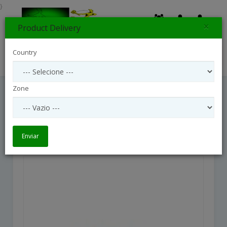
}
×
Product Delivery
0
Country
Search
Zone
Orchid Phalaenopsis Whith Flower
Orchid Phalaenopsis whith flower 
Enviar