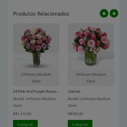
Produtos Relacionados
24 Roses Medium
24 Roses Medium
Stem
Stem
24 Pink And Purple Roses ..
Garnet..
12
Model: 24 Roses Medium
Model: 24 Roses Medium
Mo
Stem
Stem
St
R$1.216,60
R$903,82
R$
Comprar
Comprar