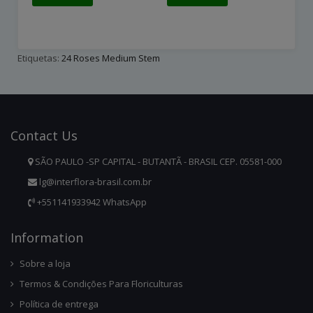
Etiquetas:
24 Roses Medium Stem
Contact
Us
SÃO PAULO -SP CAPITAL - BUTANTÃ - BRASIL CEP. 05581-000
lg@interflora-brasil.com.br
+551141933942 WhatsApp
Infor
Mation
Sobre a loja
Termos & Condições Para Floriculturas
Política de entrega