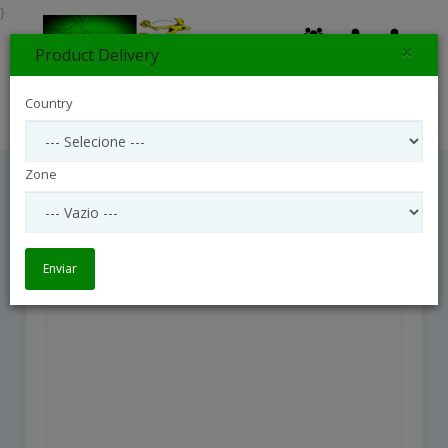
}
×
Product Delivery
0
Country
Search
Zone
24 Roses Medium Stem
24 Roses Medium Stem
Enviar