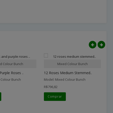
d Colour Bunch
Mixed Colour Bunch
Purple Roses ..
12 Roses Medium Stemmed..
Fo
 Colour Bunch
Model: Mixed Colour Bunch
Mo
R$796,82
R$
Comprar