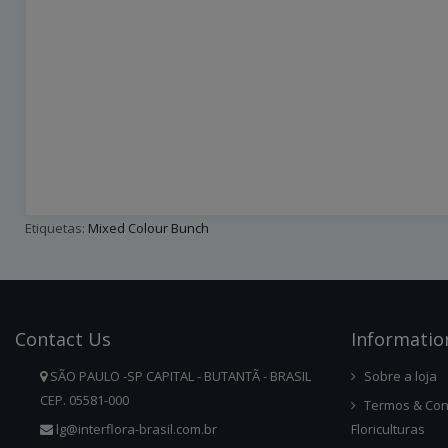
Etiquetas:
Mixed Colour Bunch
Contact
Us
Infor
Matio
SÃO PAULO -SP CAPITAL - BUTANTÃ - BRASIL
Sobre a loja
CEP. 05581-000
Termos & Con
lg@interflora-brasil.com.br
Floriculturas