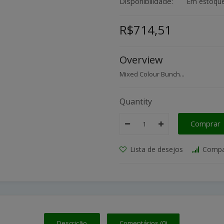
Disponibilidade:
Em estoqu
R$714,51
Overview
Mixed Colour Bunch...
Quantity
Comprar
Lista de desejos
Compa
Descrição
Comentários (0)