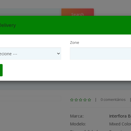
Search
elivery
e
▼
Zone
flora São Paulo Interior
Entrega Internacional
Interflora São
Arranjos Coroas Para Funeral
|
0 comentários
Marca::
Interflora B
Modelo:
Mixed Colo