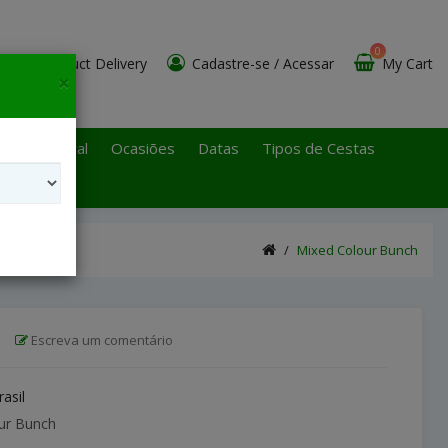
0
Product Delivery
Cadastre-se
/
Acessar
My Cart
×
 Paulo Litoral
Ocasiões
Datas
Tipos de Cestas
Mixed Colour Bunch
|
Escreva um comentário
rasil
ur Bunch