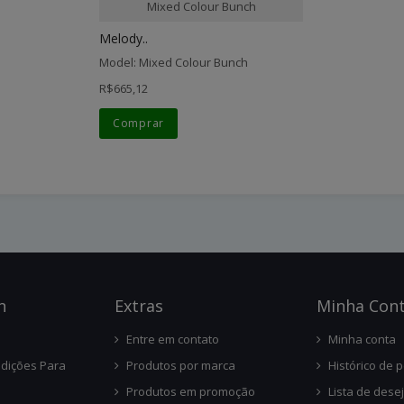
Mixed Colour Bunch
Melody..
Model: Mixed Colour Bunch
R$665,12
Comprar
n
Ext
Ras
Minha Con
Entre em contato
Minha conta
dições Para
Produtos por marca
Histórico de 
Produtos em promoção
Lista de dese