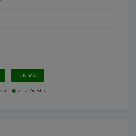
e
Buy now
rar
Ask a Question