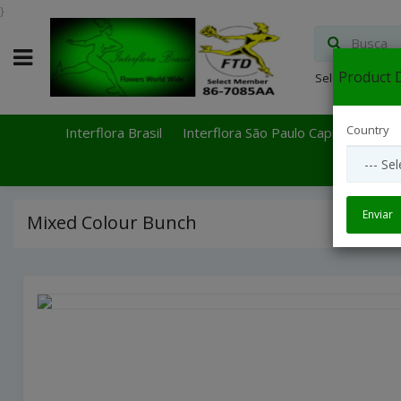
}
Product D
Select Languag
Country
Interflora Brasil
Interflora São Paulo Capital
Inter
Enviar
Mixed Colour Bunch