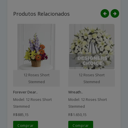
Produtos Relacionados
12 Roses Short
12 Roses Short
Stemmed
Stemmed
Forever Dear..
Wreath..
Wh
Model: 12 Roses Short
Model: 12 Roses Short
Mo
Stemmed
Stemmed
S
R$885,15
R$1.650,15
R$
Comprar
Comprar