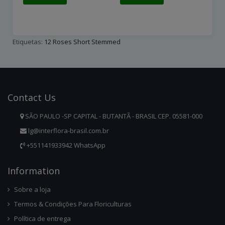
Etiquetas:
12 Roses Short Stemmed
Contact
Us
SÃO PAULO -SP CAPITAL - BUTANTÃ - BRASIL CEP. 05581-000
lg@interflora-brasil.com.br
+551141933942 WhatsApp
Infor
Mation
Sobre a loja
Termos & Condições Para Floriculturas
Política de entrega