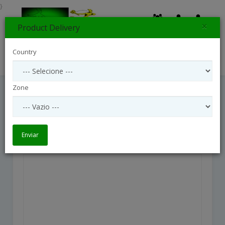
}
×
Product Delivery
0
Country
Search
Zone
12 Roses Short Stemmed
12 Roses Short Stemmed
Enviar