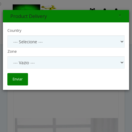
}
×
Product Delivery
0
Country
Search
Zone
Sunny Sentiments
Sunny Sentiments
Enviar