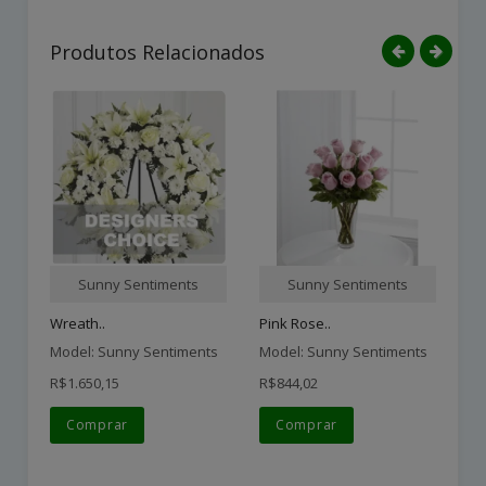
Produtos Relacionados
Sunny Sentiments
Sunny Sentiments
Wreath..
Pink Rose..
12
Model: Sunny Sentiments
Model: Sunny Sentiments
Mo
R$1.650,15
R$844,02
R$
Comprar
Comprar