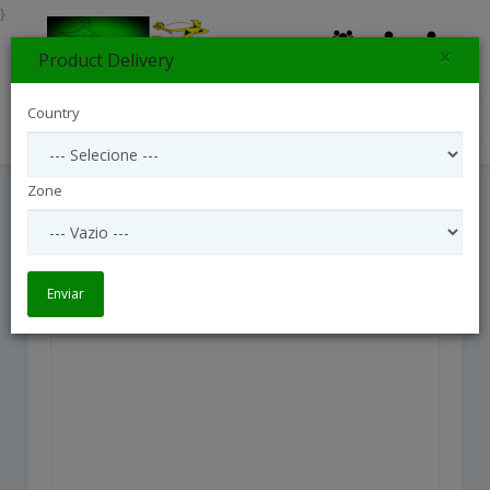
}
×
Product Delivery
0
Country
Search
Zone
Wreath With Ribbon
Wreath with Ribbon
Enviar