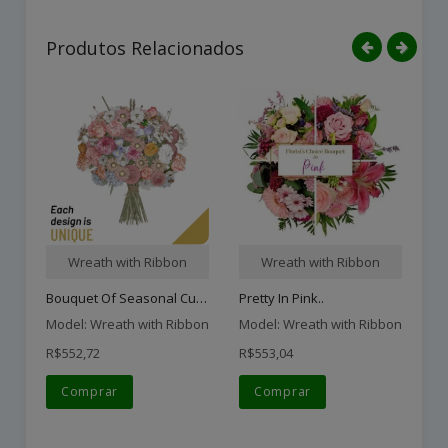
Produtos Relacionados
Wreath with Ribbon
Wreath with Ribbon
Bouquet Of Seasonal Cut F..
Pretty In Pink..
In
Model: Wreath with Ribbon
Model: Wreath with Ribbon
Mo
R$552,72
R$553,04
R$
Comprar
Comprar