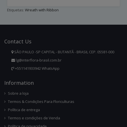
Etiquetas:
Wreath with Ribbon
Contact
Us
SÃO PAULO -SP CAPITAL - BUTANTÃ - BRASIL CEP. 05581-000
lg@interflora-brasil.com.br
+551141933942 WhatsApp
Infor
Mation
Sobre a loja
Termos & Condições Para Floriculturas
Política de entrega
Termos e condições de Venda
Política de privacidade