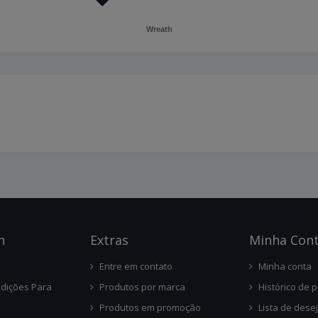
Wreath
n
Ext
Ras
Minha Con
Entre em contato
Minha conta
dições Para
Produtos por marca
Histórico de 
Produtos em promoção
Lista de dese