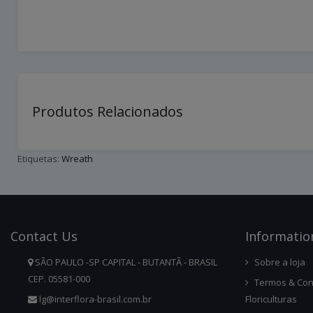
Produtos Relacionados
Etiquetas:
Wreath
Contact
Us
Infor
Matio
SÃO PAULO -SP CAPITAL - BUTANTÃ - BRASIL
Sobre a loja
CEP. 05581-000
Termos & Con
lg@interflora-brasil.com.br
Floriculturas