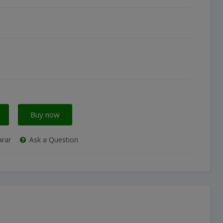
Buy now
rar
Ask a Question