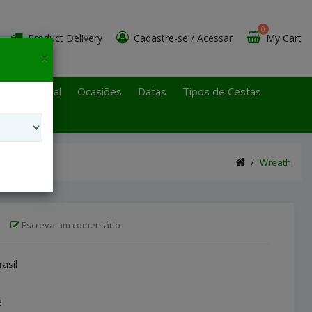
0
Product Delivery
Cadastre-se
/
Acessar
My Cart
×
 Paulo Litoral
Ocasiões
Datas
Tipos de Cestas
Wreath
|
Escreva um comentário
rasil
e