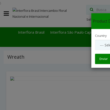
}
Select Languag
Product D
Interflora Brasil
Interflora São Paulo Capital
Inter
Country
Wreath
Enviar