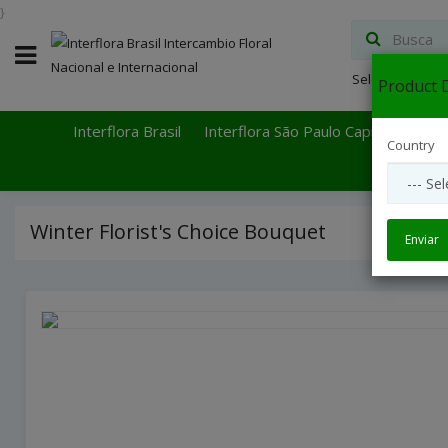
}
Select Languag
Product D
Interflora Brasil
Interflora São Paulo Capital
Inter
Country
Winter Florist's Choice Bouquet
Enviar