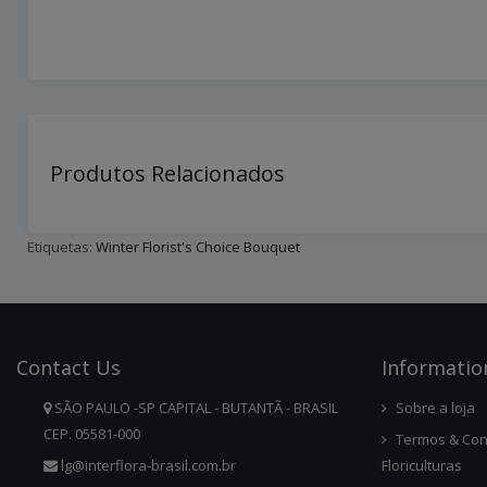
Produtos Relacionados
Etiquetas:
Winter Florist's Choice Bouquet
Contact
Us
Infor
Matio
SÃO PAULO -SP CAPITAL - BUTANTÃ - BRASIL
Sobre a loja
CEP. 05581-000
Termos & Con
lg@interflora-brasil.com.br
Floriculturas