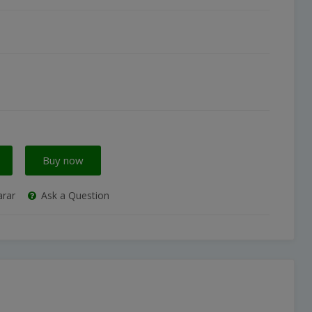
Buy now
rar
Ask a Question