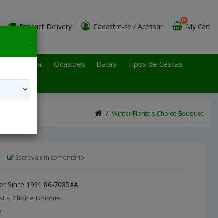
0
Product Delivery
Cadastre-se
/
Acessar
My Cart
×
 Paulo Litoral
Ocasiões
Datas
Tipos de Cestas
Winter Florist's Choice Bouquet
|
Escreva um comentário
r Since 1991 86-7085AA
ist's Choice Bouquet
e