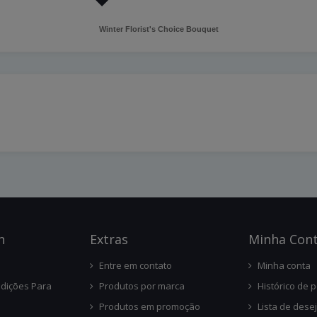
Winter Florist's Choice Bouquet
n
Ext
Ras
Minha Con
Entre em contato
Minha conta
dições Para
Produtos por marca
Histórico de 
Produtos em promoção
Lista de dese