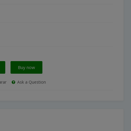
Buy now
rar
Ask a Question