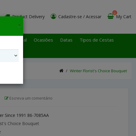
0
Product Delivery
Cadastre-se
/
Acessar
My Cart
×
 Paulo Litoral
Ocasiões
Datas
Tipos de Cestas
Winter Florist's Choice Bouquet
|
Escreva um comentário
r Since 1991 86-7085AA
ist's Choice Bouquet
e