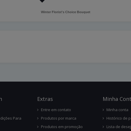
Winter Florist's Choice Bouquet
n
Ext
Ras
Minha Con
Entre em contato
Minha conta
dições Para
Produtos por marca
Histórico de 
Produtos em promoção
Lista de dese