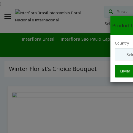
}
Select Languag
Product D
Interflora Brasil
Interflora São Paulo Capital
Inter
Country
Winter Florist's Choice Bouquet
Enviar