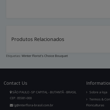
Produtos Relacionados
Etiquetas:
Winter Florist's Choice Bouquet
Contact
Us
Infor
Matio
SÃO PAULO -SP CAPITAL - BUTANTÃ - BRASIL
Sobre a loja
CEP. 05581-000
Termos & Con
lg@interflora-brasil.com.br
Floriculturas