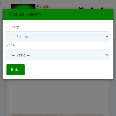
}
×
Product Delivery
0
Country
Search
Zone
Tulips And Chocolat
Tulips and chocolat
Enviar