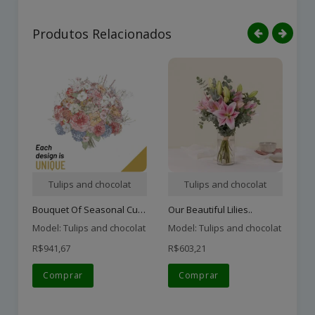
Produtos Relacionados
Tulips and chocolat
Tulips and chocolat
Bouquet Of Seasonal Cut F..
Our Beautiful Lilies..
12
Model: Tulips and chocolat
Model: Tulips and chocolat
Mo
R$941,67
R$603,21
R$
Comprar
Comprar