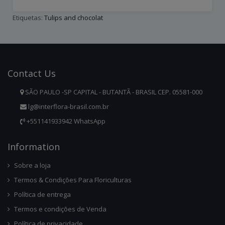
Etiquetas:
Tulips and chocolat
Contact
Us
SÃO PAULO -SP CAPITAL - BUTANTÃ - BRASIL CEP. 05581-000
lg@interflora-brasil.com.br
+551141933942 WhatsApp
Infor
Mation
Sobre a loja
Termos & Condições Para Floriculturas
Política de entrega
Termos e condições de Venda
Política de privacidade