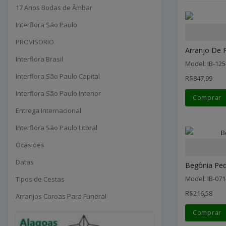
17 Anos Bodas de Âmbar
Interflora São Paulo
PROVISORIO
Arranjo De P
Interflora Brasil
Model: IB-125
Interflora São Paulo Capital
R$847,99
Interflora São Paulo Interior
Comprar
Entrega Internacional
Interflora São Paulo Litoral
Ocasiões
Datas
Begônia Peq
Model: IB-071
Tipos de Cestas
R$216,58
Arranjos Coroas Para Funeral
Comprar