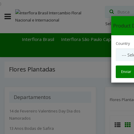
}
Select Languag
Product D
Interflora Brasil
Interflora São Paulo Capital
Inter
Country
Flores Plantadas
Enviar
Departamentos
Flores Plant
14 de Fevereiro Valentines Day Dia dos
Namorados
13 Anos Bodas de Safira