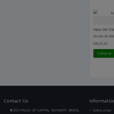
Vaso De Cri
Model: IB-068
R$235,69
Comprar
Contact
Us
Infor
Matio
SÃO PAULO -SP CAPITAL - BUTANTÃ - BRASIL
Sobre a loja