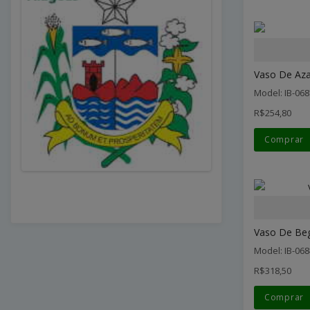
Vaso De Azal
Model: IB-068
R$254,80
Comprar
Vaso De Beg
Model: IB-068
R$318,50
Comprar