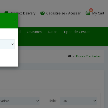
0
Product Delivery
Cadastre-se
/
Acessar
My Cart
×
 Paulo Litoral
Ocasiões
Datas
Tipos de Cestas
Flores Plantadas
Exibir: