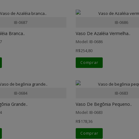
IB-0687
IB-0686
éia Branca..
Vaso De Azaléia Vermelha..
7
Model: IB-0686
R$254,80
Comprar
IB-0684
IB-0683
ônia Grande..
Vaso De Begônia Pequeno..
4
Model: IB-0683
R$178,36
Comprar