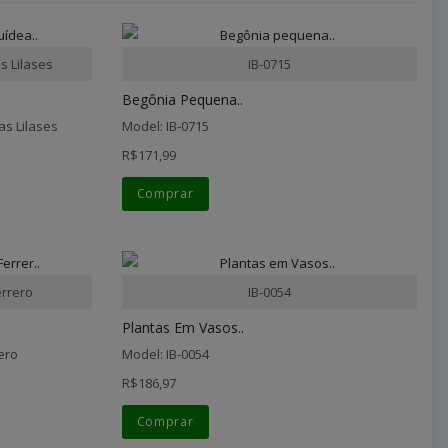
s Lilases
IB-0715
Begônia Pequena..
as Lilases
Model: IB-0715
R$171,99
Comprar
rrero
IB-0054
Plantas Em Vasos..
ero
Model: IB-0054
R$186,97
Comprar