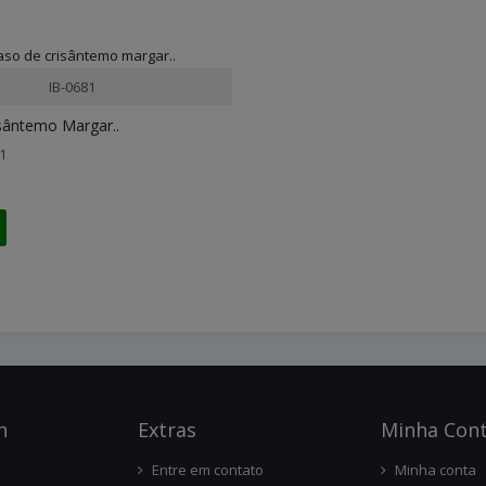
IB-0681
sântemo Margar..
1
n
Ext
Ras
Minha Con
Entre em contato
Minha conta