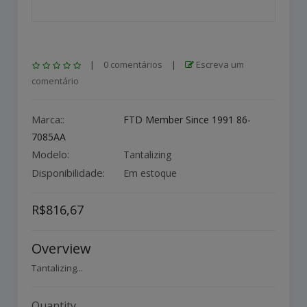
|
0 comentários
|
Escreva um
comentário
Marca::
FTD Member Since 1991 86-
7085AA
Modelo:
Tantalizing
Disponibilidade:
Em estoque
R$816,67
Overview
Tantalizing...
Quantity