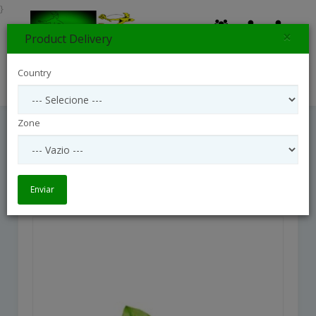
}
×
Product Delivery
0
Country
Search
Zone
Tantalizing
Tantalizing
Enviar