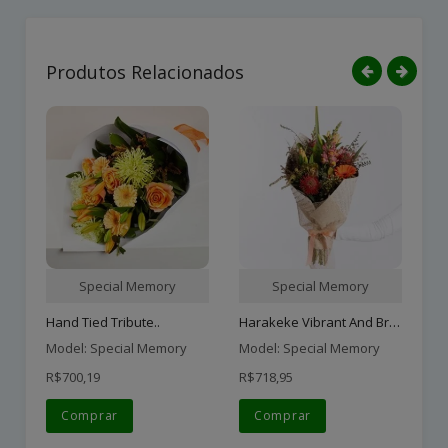
Produtos Relacionados
Special Memory
Special Memory
Harakeke Vibrant And Brig..
Hand Tied Tribute..
Su
Model: Special Memory
Model: Special Memory
Mo
R$700,19
R$718,95
R$
Comprar
Comprar