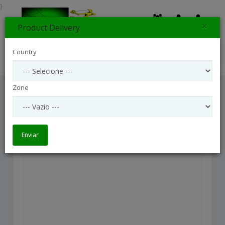
}
×
Product Delivery
0
Country
Search
Zone
Special Memory
Special Memory
Enviar