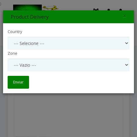
}
×
Product Delivery
0
Country
Search
Zone
Sincerely Heartfelt Basket
Sincerely Heartfelt Basket
Enviar