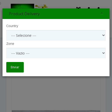
}
×
Product Delivery
0
Country
Search
Zone
Simple Rose Sheaf - White.
Simple Rose Sheaf - White.
Enviar