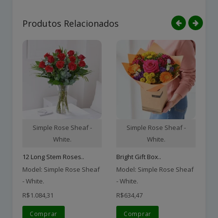
Produtos Relacionados
Simple Rose Sheaf -
Simple Rose Sheaf -
White.
White.
12 Long Stem Roses..
Bright Gift Box..
Ar
Model: Simple Rose Sheaf
Model: Simple Rose Sheaf
Mo
- White.
- White.
- 
R$1.084,31
R$634,47
R$
Comprar
Comprar