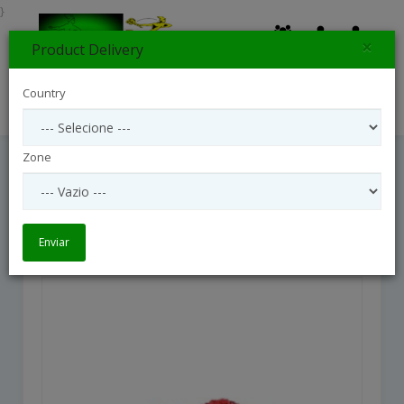
}
×
Product Delivery
0
Country
Search
Zone
Red Roses Classics
Red Roses Classics
Enviar