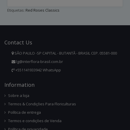
Etiquetas:
Red Roses Classics
Contact
Us
SÃO PAULO -SP CAPITAL - BUTANTÃ - BRASIL CEP. 05581-000
lg@interflora-brasil.com.br
+551141933942 WhatsApp
Infor
Mation
Sobre a loja
Termos & Condições Para Floriculturas
Política de entrega
Termos e condições de Venda
Política de privacidade